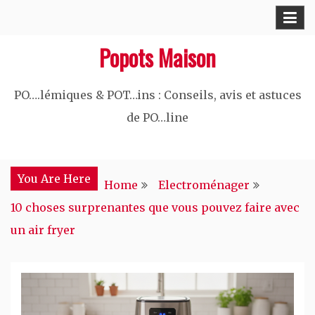
Skip
to
Popots Maison
content
PO….lémiques & POT…ins : Conseils, avis et astuces
de PO…line
You Are Here
Home
Electroménager
10 choses surprenantes que vous pouvez faire avec
un air fryer